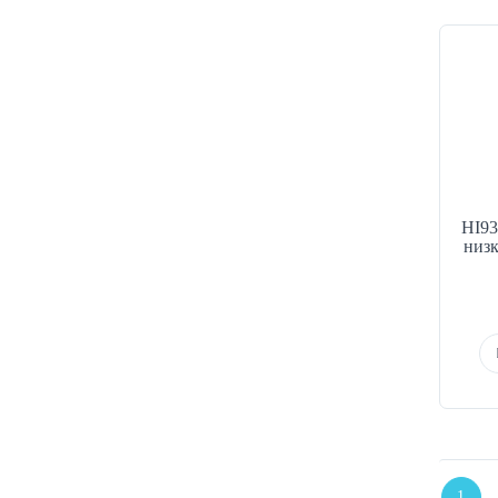
Датчики проводимости
Датчики температуры
Ион-селективные электроды
Кислородные датчики
HI93
низк
1