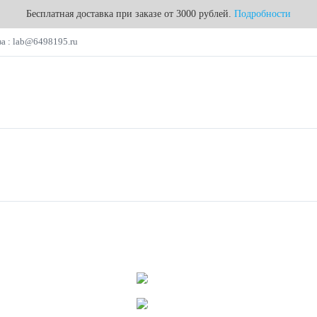
Бесплатная доставка при заказе от 3000 рублей.
Подробности
а : lab@6498195.ru
HECKER
РЕАГЕНТЫ ДЛЯ CHECKER
еагенты для титраторов
Реагенты для фото
менные комплекты
еагентов