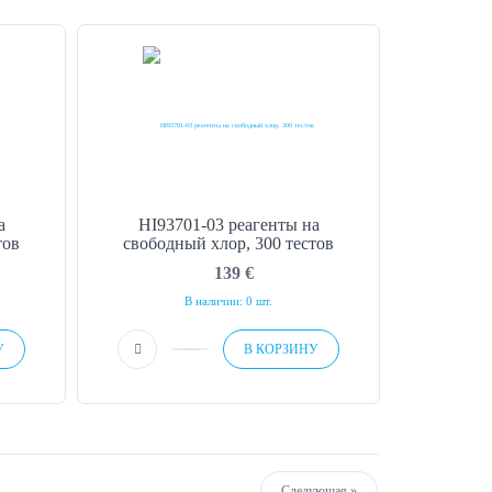
а
HI93701-03 реагенты на
тов
свободный хлор, 300 тестов
139
€
В наличии: 0 шт.
У
В КОРЗИНУ
Next
Следующая »