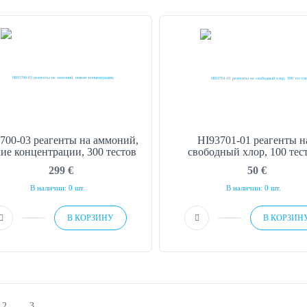
700-03 реагенты на аммоний,
HI93701-01 реагенты н
ие концентрации, 300 тестов
свободный хлор, 100 тес
299
€
50
€
В наличии: 0 шт.
В наличии: 0 шт.
В КОРЗИНУ
В КОРЗИН
2
3