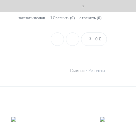
x
заказать звонок
Сравнить (
0
)
отложить (
0
)
0
0
€
Главная
Реагенты
метрии
Реагенты для Checker