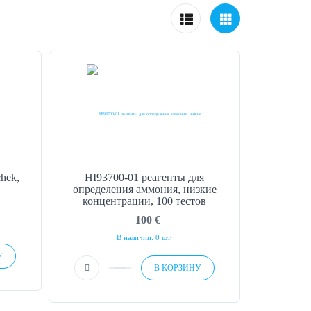
hek,
HI93700-01 реагенты для
определения аммония, низкие
концентрации, 100 тестов
100
€
В наличии: 0 шт.
У
В КОРЗИНУ