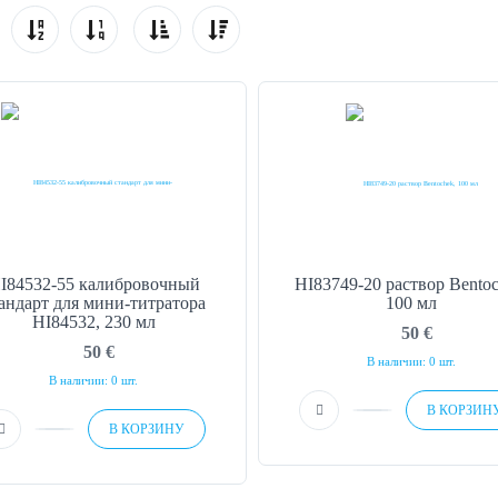
I84532-55 калибровочный
HI83749-20 раствор Bentoc
андарт для мини-титратора
100 мл
HI84532, 230 мл
50
€
50
€
В наличии: 0 шт.
В наличии: 0 шт.
В КОРЗИН
В КОРЗИНУ